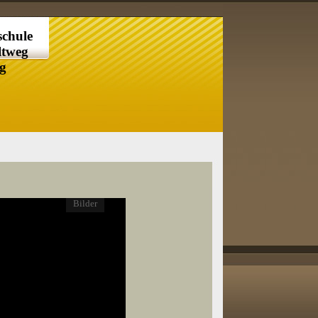
chule
ltweg
rg
Bilder