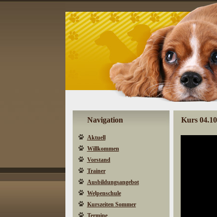
Navigation
Kurs 04.10
Aktuell
Willkommen
Vorstand
Trainer
Ausbildungsangebot
Welpenschule
Kurszeiten Sommer
Termine