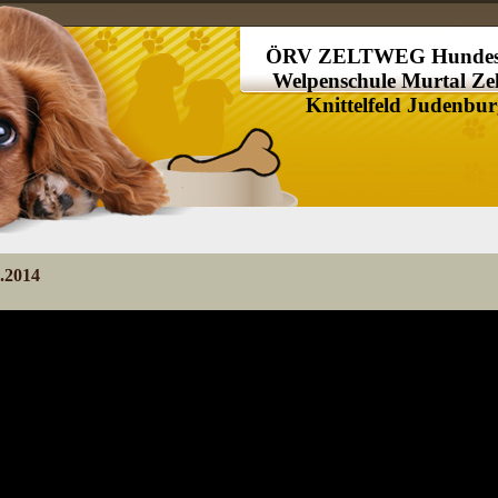
ÖRV ZELTWEG Hundes
Welpenschule Murtal Ze
Knittelfeld Judenbu
.2014