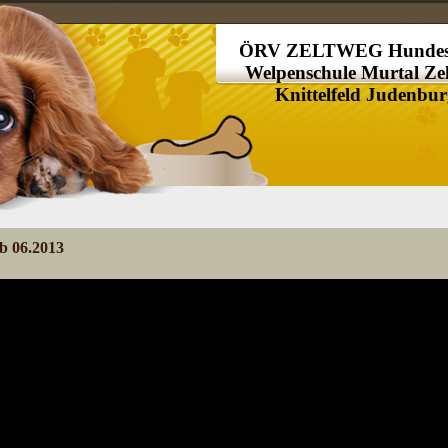
ÖRV ZELTWEG Hundes
Welpenschule Murtal Ze
Knittelfeld Judenbu
b 06.2013