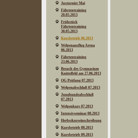
Juxturnier Mai
Fährtentraining
20.05.2013
Frühstück
Fährtentraining
30.05.2013
Kursbetrieb 06.2013
Welpenausflug Arena
06.2013
Fährtentraining
23.06.2013
Besuch des Gymnasium
Knittelfeld am 27.06.2013
OG Prüfung 07.2013
Welpenabschluß 07.2013
Junghundeabschluß
07.2013
Welpenkurs 07.2013
Intensivseminar 08.2013
Herbstkurseinschreibung
Kursbetrieb 08.2013
Kursbetrieb 09.2013