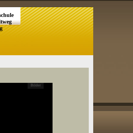
chule
ltweg
rg
Bilder