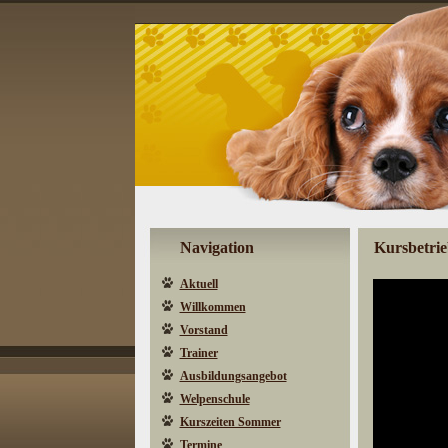
Navigation
Kursbetrie
Aktuell
Willkommen
Vorstand
Trainer
Ausbildungsangebot
Welpenschule
Kurszeiten Sommer
Termine