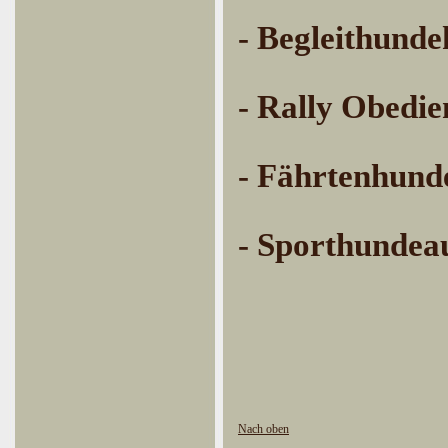
- Begleithunde
- Rally Obedie
- Fährtenhund
- Sporthundea
Nach oben